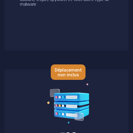
malware
Déplacement
non inclus